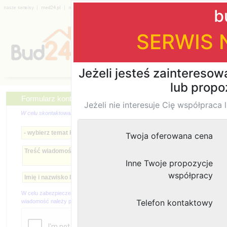
|
|
|
|
|
|
Katalog firm
Formularz kontaktowy
W celu skontaktowania się z nami prosimy o wypłenienie oraz wysłanie poniższego 
W celu zabezpieczenia antyspamowego aby wysłać
wiadomość należy przepisac kod z obrazka poniżej:
wymagany form