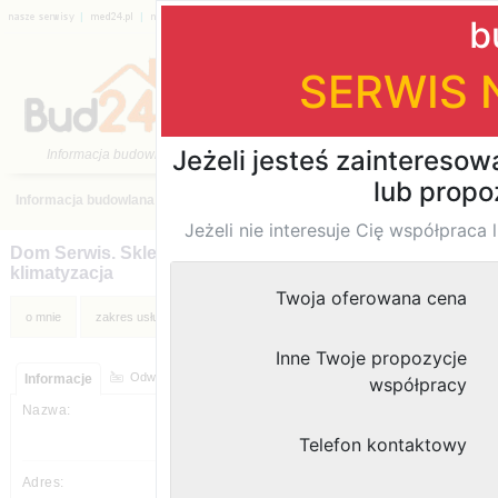
|
|
|
|
|
|
Katalog firm
›
Naprawy, konserwacje, sprzątanie
›
małopolskie
Dom Serwis. Sklep z AGD, serwis AGD,
klimatyzacja
moje ogłoszenia
Odwiedziny strony:
Informacje
Dom Serwis. Sklep z AGD, serwis AGD,
klimatyzacja
os. Willowe 30
31-902
,