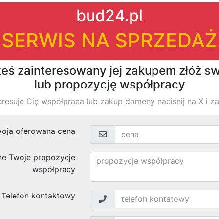
|
|
firm
›
›
Znaleziono
wyników