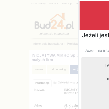
|
|
|
|
|
Katalog 
›
Projekty, przygotowanie inwes
INICJATYWA MIKRO Sp. z o.o. Pożyczki d
małych firm
moje ogłos
Odwiedziny strony:
Informacje
INICJATYWA MIKRO Sp. z o.o. 
małych firm
Al. Krasińskiego 11A
31-111
,