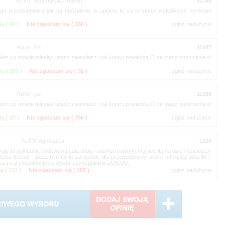
Autor:
o przedsiębiorcę jak są opóźnienia w spłacie to są w stanie wykończyć nerwowo
ię (
)
Nie zgadzam się (
)
Autor:
!! wiem co mówie miesiąc latasz załatwiasz i na koncu powiedzą Ci ze masz spoznienia w
ię (
)
Nie zgadzam się (
)
Autor:
!! wiem co mówie miesiąc latasz załatwiasz i na koncu powiedzą Ci ze masz spoznienia w
ię (
)
Nie zgadzam się (
)
Autor:
aty to dokładnie obdzwonią całą twoją rodzinę/znajomych/pracę itp na dzień dzisiejszy
zez telefon - poza tym co to za pomoc dla przedsiębiorcy skoro naliczają odsetki +
ę (
)
Nie zgadzam się (
)