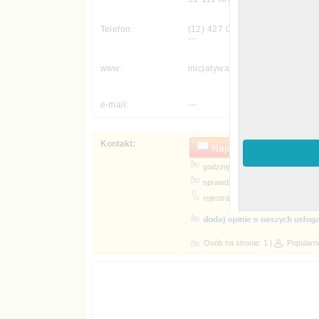
(12) 427 03 93,
---
---
Napisz do nas - czekam
godziny pracy ...
sprawdź inne formy kontaktu ...
rejestracja telefoniczna ...
Popularn