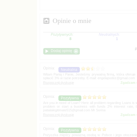
P
Witam Panią i Panie, Jesteśmy prywatną firmą, która oferu
spłacić 3% w razie potrzeby. E-mail:
Zgadzam s
Are you in need of Loan? Here all problem regarding Loans is s
problem or start a business with funds 2% interest rate
Mr Sorina
Zgadzam s
Pożyczka między poważną osobą w Polsce i jego otoczenie