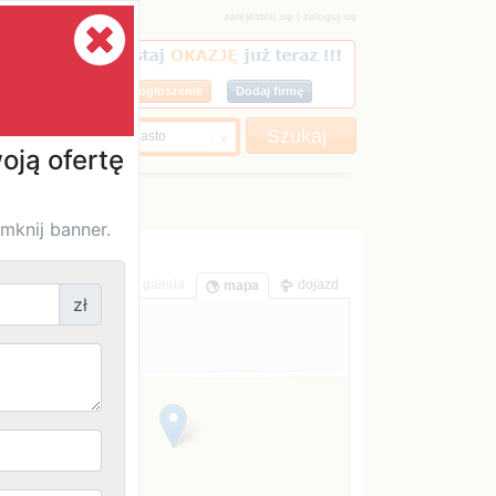
|
 Opinie
ADK