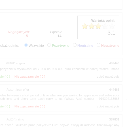
okaż opinie:
Wszystkie
Pozytywne
Neutralne
Negatywne
Autor:
je pożyczki w wysokości od 7 000 do 900 000 euro każdemu w dobrej wierze i może
ię (
)
Nie zgadzam się (
)
Autor:
olve between a short period of time what are you waiting for apply now and solve your
, both long and short term cash reply to us (Whats App) number: +919394133968
ię (
)
Nie zgadzam się (
)
Autor:
m cześć Szukasz pilnie pożyczki? Lub: ożywić swoją działalność finansową? Aby