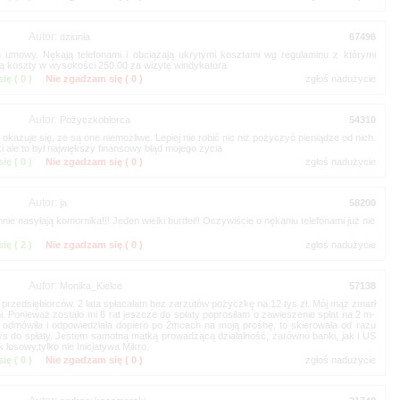
Autor:
 umowy. Nękają telefonami i obciążają ukrytymi kosztami wg regulaminu z którymi
ię (
)
Nie zgadzam się (
)
Autor:
azuje się, ze są one niemożliwe. Lepiej nie robić nic niż pożyczyć pieniądze od nich.
ię (
)
Nie zgadzam się (
)
Autor:
mnie nasyłają komornika!!! Jeden wielki burdel!! Oczywiście o nękaniu telefonami już nie
ię (
)
Nie zgadzam się (
)
Autor:
h przedsiębiorców. 2 lata spłacałam bez zarzutów pożyczkę na 12 tys zł. Mój mąż zmarł
o odmówiła i odpowiedziała dopiero po 2mcach na moją prośbę, to skierowała od razu
7 tys do spłaty. Jestem samotną matką prowadzącą działalność, zarówno banki, jak i US
ię (
)
Nie zgadzam się (
)