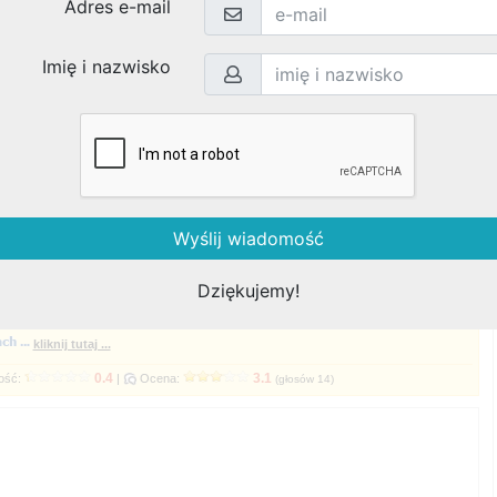
y na Twój kontakt 24h
rejestracja internetowa ...
ość:
Ocena:
(głosów