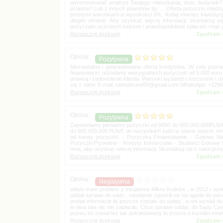
wyremontować wnętrze Twojego mieszkania; dom; budynek? W
projektu? Lub z innych powodów itp. ... Oferta pożyczki mię
prostymi warunkami w wysokości 3%. Robię również inwestycje
długim okresie. Aby uzyskać więcej informacji, skontaktuj 
Zgadzam s
Niezawodna i gwarantowana oferta kredytowa. W celu popraw
finansowym, udzielamy wiarygodnych pożyczek od 5.000 euro
prawną i zadowolenie klienta. Warunki są bardzo korzystne i ró
się z nami: E-mail:
WhatsApp: +2296
Zgadzam s
Zapewniamy pieniadze pozyczki od 9000 do 900.000.000PLN/€ 
do 900.000.000 PLN/€ do wszystkich ludzi w stanie splacic m
od kwoty pozyczki. - Pozyczka Finansowanie - Gotowy Nie
Pozyczki Prywatne - Kredyty komercyjne - Studenci Gotowe Ut
mna, aby uzyskac wiecej informacji. Skontaktuj sie z nami prze
Zgadzam s
witam mam problem z Inicjatywa Mikro Kraków , w 2012 r wzieł
oddali sprawe do sadu , nastepnie zgodzili sie na ugode do paz
posłali informacje ile jeszcze zostało do spłaty , a oni wysł
te dwa lata nic nie zapłaciła, Chce sprawe oddac do Sądu Cywi
pozwu bo został tez tak potraktowany to prosze o kontakt eme
Zgadzam s