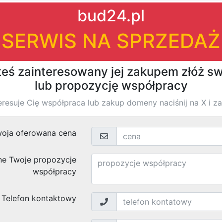
|
|
firm
tycji
›
małopolskie
›
Kraków
›
›
la
zenia
Pożyczki dla