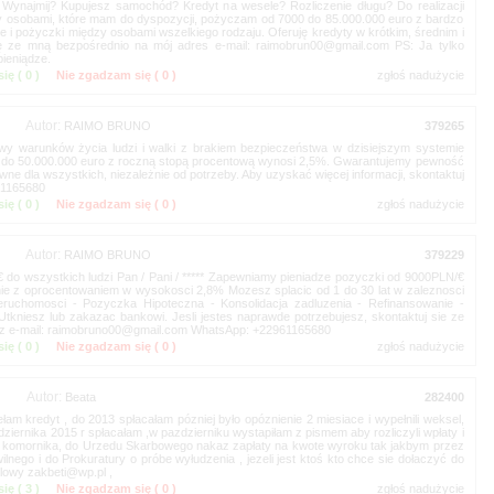
ynajmij? Kupujesz samochód? Kredyt na wesele? Rozliczenie długu? Do realizacji
dzy osobami, które mam do dyspozycji, pożyczam od 7000 do 85.000.000 euro z bardzo
 i pożyczki między osobami wszelkiego rodzaju. Oferuję kredyty w krótkim, średnim i
się ze mną bezpośrednio na mój adres e-mail:
PS: Ja tylko
ię (
)
Nie zgadzam się (
)
Autor:
y warunków życia ludzi i walki z brakiem bezpieczeństwa w dzisiejszym systemie
 do 50.000.000 euro z roczną stopą procentową wynosi 2,5%. Gwarantujemy pewność
wne dla wszystkich, niezależnie od potrzeby. Aby uzyskać więcej informacji, skontaktuj
1165680
ię (
)
Nie zgadzam się (
)
Autor:
do wszystkich ludzi Pan / Pani / ***** Zapewniamy pieniadze pozyczki od 9000PLN/€
nie z oprocentowaniem w wysokosci 2,8% Mozesz splacic od 1 do 30 lat w zaleznosci
ruchomosci - Pozyczka Hipoteczna - Konsolidacja zadluzenia - Refinansowanie -
kniesz lub zakazac bankowi. Jesli jestes naprawde potrzebujesz, skontaktuj sie ze
z e-mail:
WhatsApp: +22961165680
ię (
)
Nie zgadzam się (
)
Autor:
am kredyt , do 2013 spłacałam pózniej było opóznienie 2 miesiace i wypełnili weksel,
dziernika 2015 r spłacałam ,w pazdzierniku wystapiłam z pismem aby rozliczyli wpłaty i
ali do komornika, do Urzedu Skarbowego nakaz zapłaty na kwote wyroku tak jakbym przez
lnego i do Prokuratury o próbe wyłudzenia , jezeli jest ktoś kto chce sie dołaczyć do
ilowy
,
ię (
)
Nie zgadzam się (
)