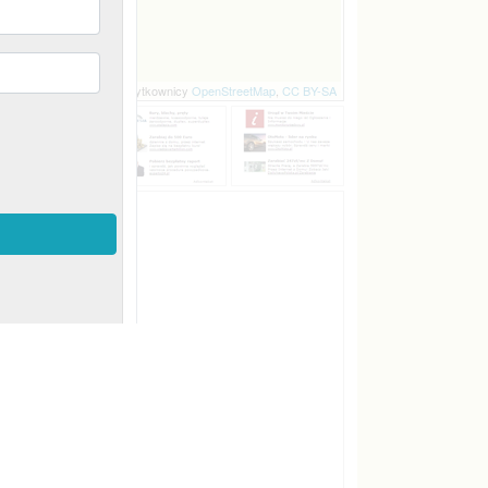
| © użytkownicy
,