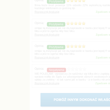
firma boże broń prowizja 11% odsetki 22% wykończą każdeg
Zgadzam s
omijac tą instytucje jak sie da,naprawde w banku jest lepeij !
Zgadzam s
omijac tą instytucje jak sie da,naprawde w banku jest lepeij !
Zgadzam s
NIE POLECAM - wystarczy że spóźnisz się kilka dni z zapłatą r
sprawa trafiła do Sądu za udostępnianie danych osobowych pr
Zgadzam si