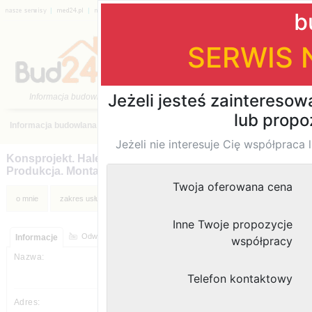
|
|
|
|
|
|
Katalog firm
›
Budowa, Remonty
›
pomorskie
›
Gdynia
›
Konsprojekt. Hale stalowe. Projekt.
Produkcja. Montaż
moje ogłoszenia
Odwiedziny strony:
Informacje
Konsprojekt. Hale stalowe. Projekt.
Produkcja. Montaż
Lidzka 54
81-364
,