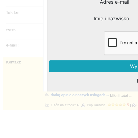
(58) 710 98 57,
---
---
Napisz do nas - czekamy na Twój kontakt 
godziny pracy ...
sprawdź inne formy kontaktu ...
rejestracja telefoniczna ...
rejestracja 
Popularność: