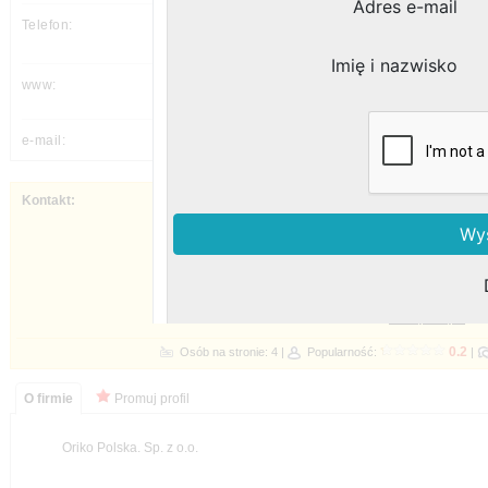
(22) 332 73 35,
---
---
Napisz do nas - czekamy na Twój kontakt 
godziny pracy ...
sprawdź inne formy kontaktu ...
rejestracja telefoniczna ...
rejestracja 
Popularność:
Promuj profil
Oriko Polska. Sp. z o.o.