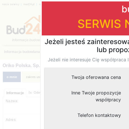
|
|
|
|
|
|
Katalog firm
›
Budowa, Remonty
›
mazowieckie
›
Warszawa
›
O
Oriko Polska. Sp. z o.o.
moje ogłoszenia
Odwiedziny strony:
Informacje
Oriko Polska. Sp. z o.o.
Patriotów 110 lok. 210
04-844
,