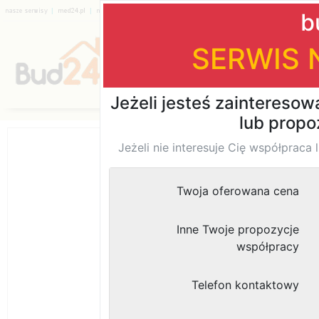
|
|
|
|
|
|
Katalog firm
Opinia nr 6731
Obsługa jest fataln
rozpatrzy wasze
,NAJGORSZA OBS
Dodane przez: wstrz