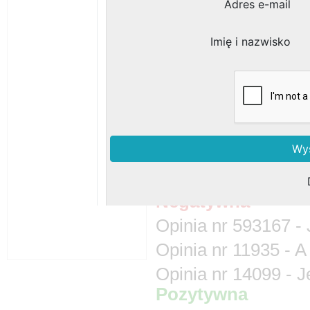
Gross Sp. z o.o. Hu
Zagnańska 145
25-563
, woj.
Branże:
Pozostałe opinie