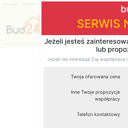
|
|
|
|
|
|
Katalog firm
Opinia nr 53125
Firma rzetelna. Te
korzyść możliwo
wystawia faktury i
Dodane przez: Marta