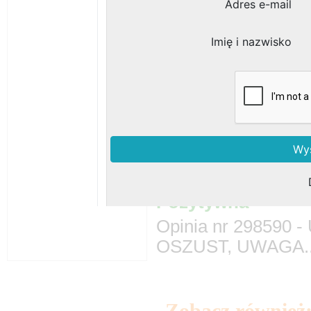
WILEBUD usługi bru
Bema 74 m. 13
68-100
, woj.
Branże:
Pozostałe opini
Opinia nr 29859