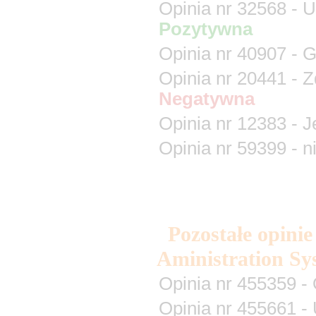
Pozostałe opinie