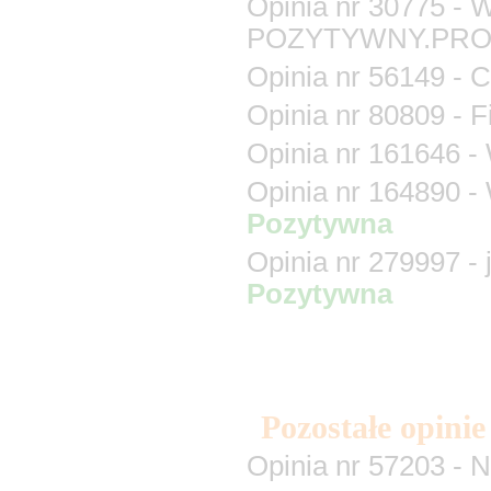
Opinia nr 30775 -
Pozostałe opinie