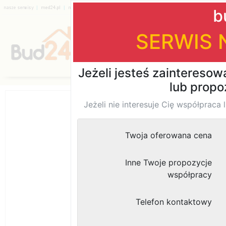
|
|
|
|
|
|
Katalog firm
Opinia nr 28324
uważam że obie f
dobrej opini.jeste
marta
Dodane przez: mart