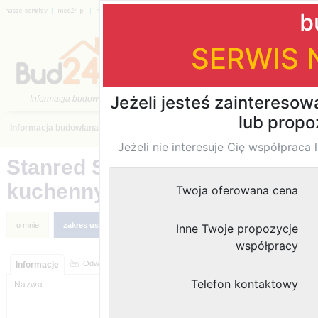
|
|
|
|
|
|
Katalog firm
›
Aranżacje, wyposażenie wnętrz
›
mazowieckie
›
Stanred Sp. z o.o. Producent m
kuchennych. Studio mebli ku
moje ogłoszenia
Odwiedziny strony:
Informacje
Stanred Sp. z o.o. Producent mebli
kuchennych. Studio mebli kuchennych