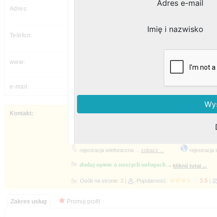
pl. Konstytucji 3 Maja 2
26-610
,
(48) 362 14 39,
---
---
Napisz do nas - czekamy na Twój kontakt 
godziny pracy ...
sprawdź inne formy kontaktu ...
rejestracja telefoniczna ...
rejestracja 
Popularność:
Promuj profil