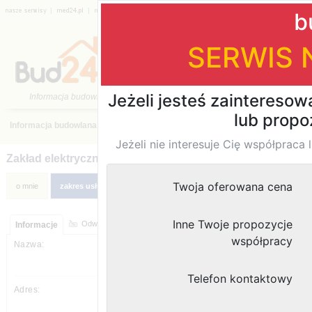
|
|
|
|
|
|
Katalog firm
›
Naprawy, konserwacje, sprzątanie
›
dolnośląskie
Zakład elektryczno - mechaniczny
moje ogłoszenia
Odwiedziny strony:
Informacje
Zakład elektryczno - mechaniczny
Grunwaldzka 17 lok. 3
67-200
,