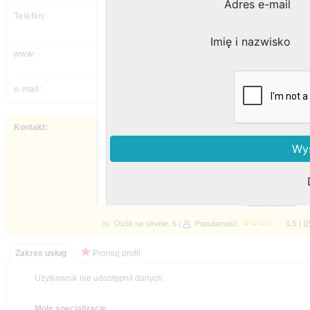
(76) 834 18 61,
---
---
Napisz do nas - czekamy na Twój kontakt 
godziny pracy ...
sprawdź inne formy kontaktu ...
rejestracja telefoniczna ...
rejestracja 
Popularność:
Promuj profil