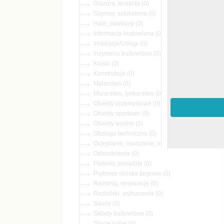
Glazura, terakota (0)
Gzymsy, sztukaterie (0)
Hale, pawilony (0)
Informacja budowlana (0)
Instalacje/Usługi (0)
Inżynieria budowlana (0)
Kioski (0)
Konstrukcje (0)
Malarstwo (0)
Murarstwo, tynkarstwo (0)
Obiekty przemysłowe (0)
Obiekty sportowe (0)
Obiekty wodne (0)
Obsługa techniczna (0)
Ocieplanie, osuszanie, odgrzybianie (0)
Odwodnienia (0)
Parkiety, posadzki (0)
Piętrowe stoiska targowe (0)
Remonty, renowacje (0)
Rozbiórki, wyburzenia (0)
Sauny (0)
Składy budowlane (0)
Stacje paliw (0)