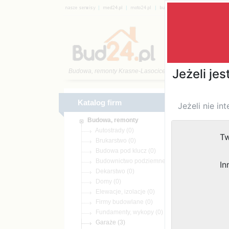
|
|
|
|
Katalog 
Katalog firm
Autostrady (0)
Brukarstwo (0)
Budowa pod klucz (0)
Budownictwo podziemne (0)
Dekarstwo (0)
Domy (0)
Elewacje, izolacje (0)
Firmy budowlane (0)
Fundamenty, wykopy (0)
(3)