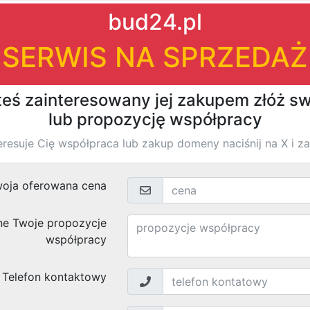
|
|
firm
›
›
›
Znaleziono
wyników
Konstal Przedsiębiorstwo Produkcyjno-Usługowo-Ha
Producent garaży blaszanych