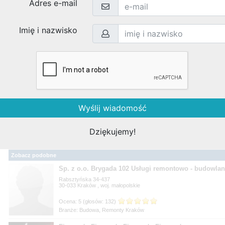
Krasne Lasocice 102
34-620
, woj.
Branże: Budowa, Remonty Krasne Lasocice
Abdulstal. Kurnik R.
110
34-620
, woj.
Branże: Budowa, Remonty Krasne-Lasocice
Perfekt-Blach. FPUH. Gocal E.
92
34-620
, woj.
Branże: Budowa, Remonty Krasne-Lasocice
Zobacz podobne
Sp. z o.o. Brygada 102 Usługi remontowo - budowlan
Rabsztyńska 34-437
30-033
, woj.
Branże: Budowa, Remonty Kraków