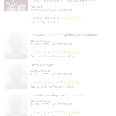
Firma n/n Firma n/n Firma n/n Firma n/n
Kraków 1
30-001
, woj.
Branże: Ogród Kraków
Salwator. Sp. z o.o. Spółka mieszkaniowa
Bratysławska 1a
31-201
, woj.
Branże: Budowa, Remonty Kraków
Okno Koncept
Zakopiańska 56
30-418
, woj.
Branże: Budowa, Remonty Kraków
Salwator Development. Sp. z o.o.
Bratysławska 1a
31-201
, woj.