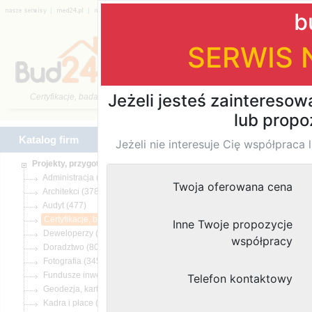
|
|
|
|
|
|
Katalog firm
Certyfikacje, badanie jakości
Katalog firm
Znaleziono
wyni
(6755)
(3781)
(477)
(298)
(1188)
(8058)
(3453)
(3886)
(4776)
(36)