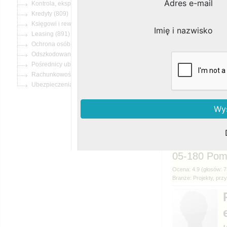
(215)
(809)
(3992)
(891)
(3265)
(158)
(13862)
(10457)
(13379)
Nasielska 3
05-180
Branże: Projekty, pr