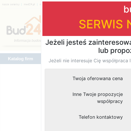
|
|
|
|
|
|
Katalog firm
Katalog firm
Znaleziono
wyników