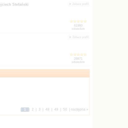
ciech Stefański
|