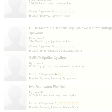
Kwiatkowskiego 61
26-600
, woj.
Branże: Budowa, Remonty Radom
PPHU Macro s.c. Konstrukcje Stalowe Montaż sidingu
spawanie
Dworcowa 8
37-400
, woj.
Branże:
SMBUD Spółka Cywilna
Rydzowa 6
85-367
, woj.
Branże: Budowa, Remonty Bydgoszcz
Iwo-Bau Iwona Fiedrich
Pijarska 26
58-500
, woj.
Branże: Budowa, Remonty Jelenia Góra