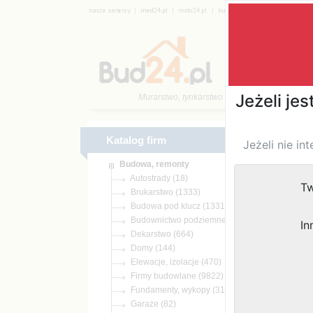
|
|
|
|
Katalog 
Murarstwo, tynkarstwo
Katalog firm
(18)
(1333)
(1331)
(22)
(664)
(144)
(470)
(9822)
(317)
(82)