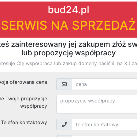
|
|
firm
›
›
Znaleziono
wyników
VANTA Kaliostro was here
Nasielska 35
05-180
, woj.