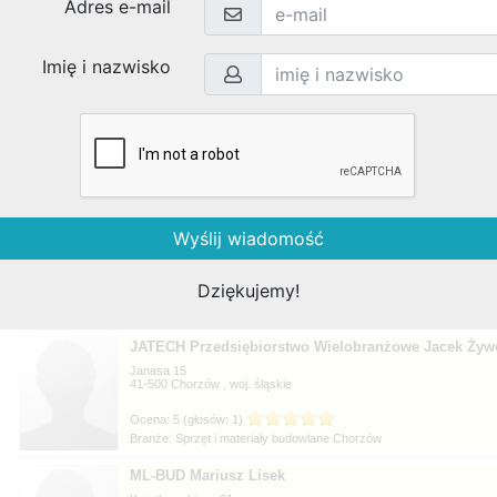
Branże: Budowa, Remonty Pomiechówek
ArsB - Ekologiczne Materiały Wykończeniowe
Rusałka 10
20-103
, woj.
Branże: Budowa, Remonty Lublin
Inter-System Józef Bakuła
Okocimska 4 m. 8
01-114
, woj.
Branże:
JATECH Przedsiębiorstwo Wielobranżowe Jacek Żyw
Janasa 15
41-500
, woj.
Branże:
ML-BUD Mariusz Lisek