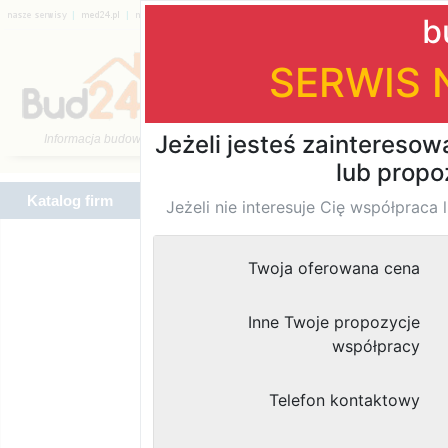
|
|
|
|
|
|
Katalog firm
Katalog firm
Znaleziono
wyników