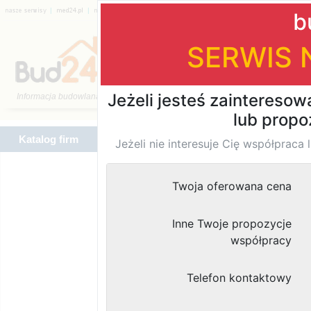
|
|
|
|
|
|
Katalog firm
Katalog firm
Znaleziono
wyników