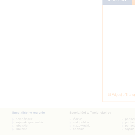
Więcej o Transp