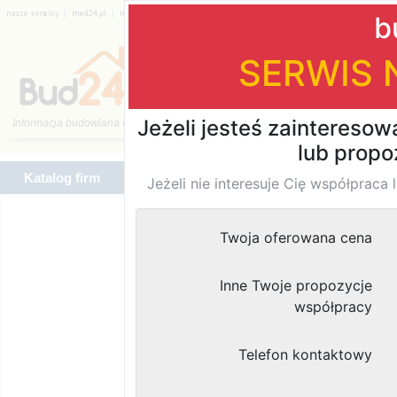
|
|
|
|
|
|
Katalog firm
Katalog firm
Znaleziono
wyników