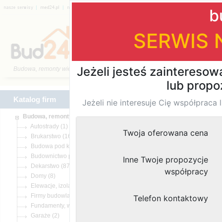
|
|
|
|
|
|
Katalog firm
Katalog firm
Znaleziono
wyn
(1)
(166)
(142)
(2)
(87)
(8)
(46)
(908)
(26)
(2)