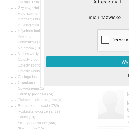
(25)
(3)
(11)
(1)
(364)
(52)
Kioski (0)
(36)
(135)
(219)
(20)
(7)
(40)
(4)
(49)
Branże: Budowa, Rem
(1)
(74)
Piętrowe stoiska targowe (0)
(789)
(29)
(13)
B
(586)
(10)