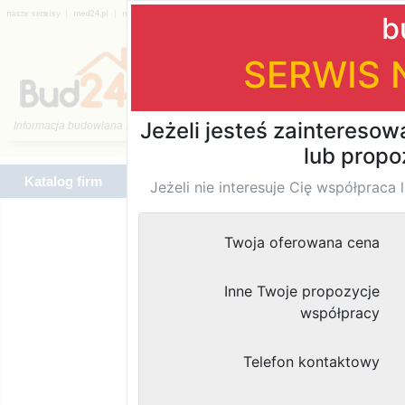
|
|
|
|
|
|
Katalog firm
Katalog firm
Znaleziono
wyników