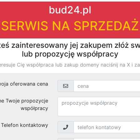
|
|
firm
›
›
Znaleziono
wyników
Zobacz podobne