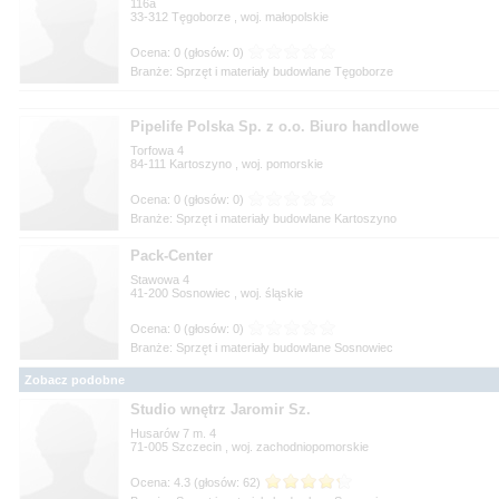
116a
33-312
, woj.
Branże: Sprzęt i materiały budowlane Tęgoborze
Pipelife Polska Sp. z o.o. Biuro handlowe
Torfowa 4
84-111
, woj.
Branże: Sprzęt i materiały budowlane Kartoszyno
Pack-Center
Stawowa 4
41-200
, woj.
Branże: Sprzęt i materiały budowlane Sosnowiec
Zobacz podobne
Studio wnętrz Jaromir Sz.
Husarów 7 m. 4
71-005
, woj.