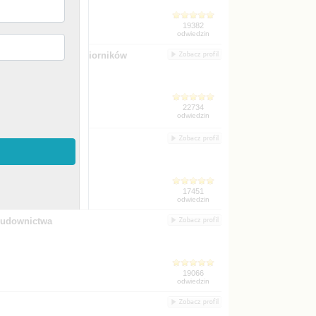
ch, uszczelnianie zbiorników
 budownictwa