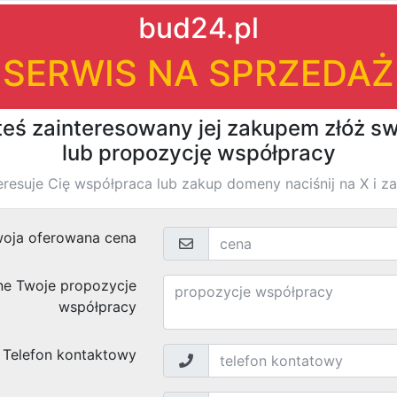
|
|
firm
›
›
Znaleziono
wyników
Studio wnętrz Jaromir Sz.
Husarów 7 m. 4
71-005
, woj.