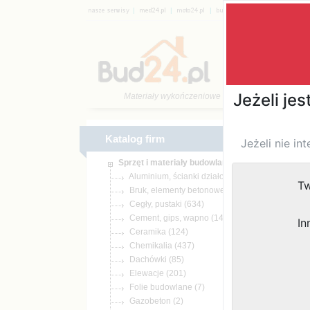
|
|
|
|
Katalog 
Materiały wykończeniowe
Katalog firm
(65)
(2159)
(634)
(1469)
(124)
(437)
(85)
(201)
(7)
(2)