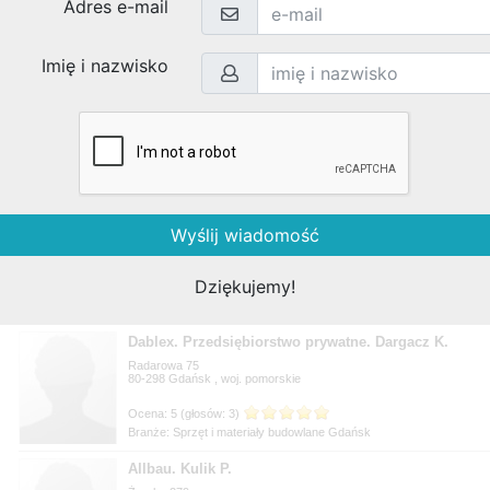
Branże: Sprzęt i materiały budowlane Szczecin
Ambiente. Szczepanska E.
Reymonta 12
48-370
, woj.
Branże: Sprzęt i materiały budowlane Paczków
Galeria Parkietu Salon sprzedaży
Podmiejska 2
06-500
, woj.
Branże: Sprzęt i materiały budowlane Mława
Dablex. Przedsiębiorstwo prywatne. Dargacz K.
Radarowa 75
80-298
, woj.
Branże: Sprzęt i materiały budowlane Gdańsk
Allbau. Kulik P.