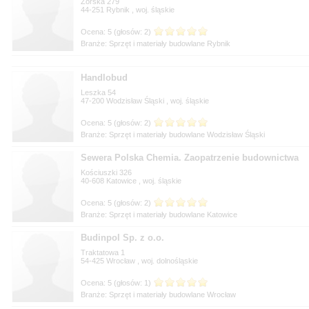
Żorska 279
44-251
, woj.
Branże: Sprzęt i materiały budowlane Rybnik
Handlobud
Leszka 54
47-200
, woj.
Branże: Sprzęt i materiały budowlane Wodzisław Śląski
Sewera Polska Chemia. Zaopatrzenie budownictwa
Kościuszki 326
40-608
, woj.
Branże: Sprzęt i materiały budowlane Katowice
Budinpol Sp. z o.o.
Traktatowa 1
54-425
, woj.
Branże: Sprzęt i materiały budowlane Wrocław