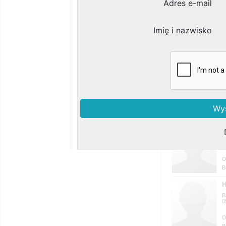
M
3
0
B
H
B
0