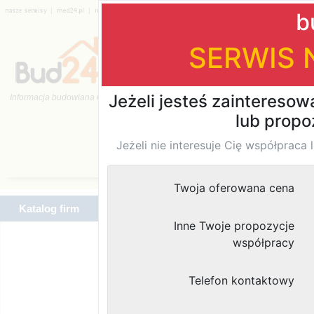
|
|
|
|
|
|
Katalog firm
Katalog firm
Znaleziono
wyników