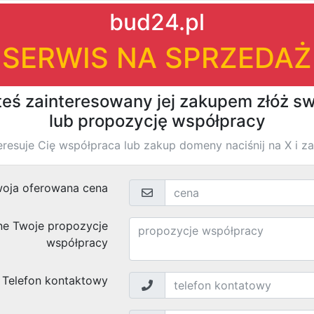
|
|
firm
›
›
Znaleziono
wyników
Bramy Kali
Wolności 24 m. 27
09-100
, woj.