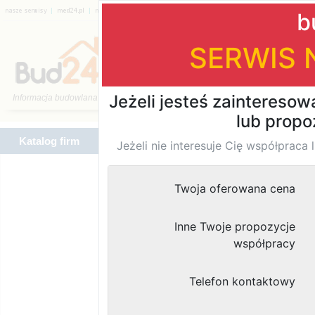
|
|
|
|
|
|
Katalog firm
Katalog firm
Znaleziono
wyników