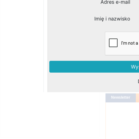
B
L
7
B
Zobacz podobne