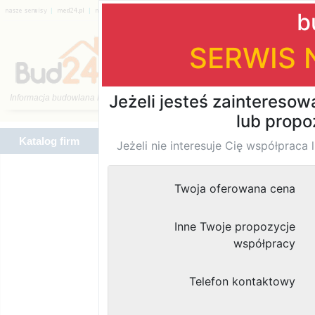
|
|
|
|
|
|
Katalog firm
Katalog firm
Znaleziono
wyników