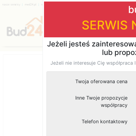
|
|
|
|
|
|
Katalog firm
Zobacz również