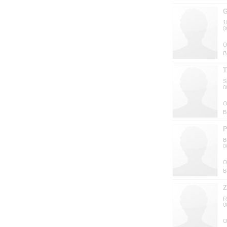
G
1
0
B
T
S
0
B
P
B
0
B
Z
R
0