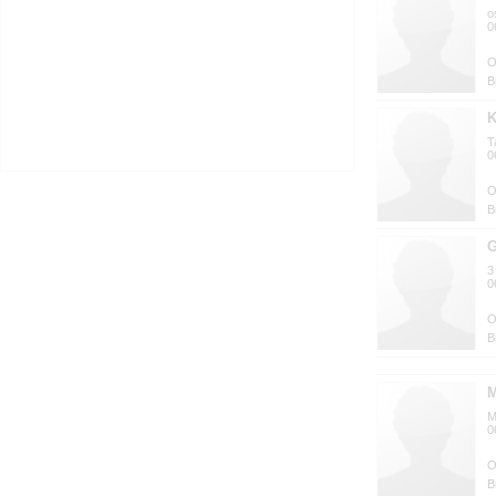
o
0
B
K
T
0
B
G
3
0
B
M
M
0
B