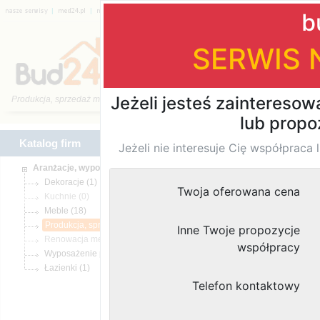
|
|
|
|
|
|
Katalog firm
Katalog firm
(1)
Znaleziono
wynik
Kuchnie (0)
(18)
(14)
Renowacja mebli (0)
(1)
(1)