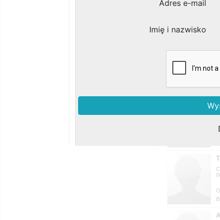
D
o
0
B
T
C
0
B
A